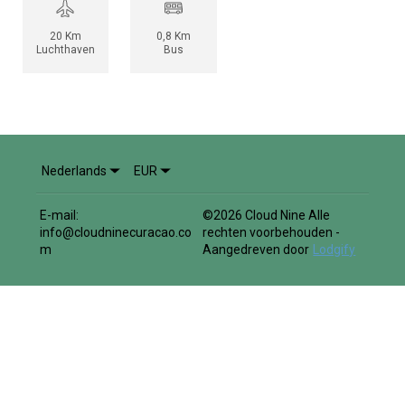
20 Km
0,8 Km
Luchthaven
Bus
Nederlands
EUR
E-mail
:
©
2026
Cloud Nine
Alle
info@cloudninecuracao.co
rechten voorbehouden
-
m
Aangedreven door
Lodgify